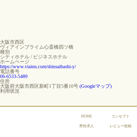
大阪市西区
ヴィアインプライム心斎橋四ツ橋
種別
シティホテル / ビジネスホテル
ホームページ
https://www.viainn.com/shinsaibashi-y/
電話番号
06-6533-5489
住所
大阪府大阪市西区新町1丁目5番10号
(Googleマップ)
利用状況
HOME
コンセプト
男性求人
レビュー投稿