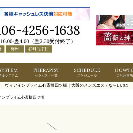
06-4256-1638
.
10:00-翌4:00（翌2:30受付終了）
橋
梅田
谷町九丁目
SYSTEM
THERAPIST
SCHEDULE
HOWT
料金システム
セラピスト一覧
スケジュール
ご利用方法
ヴィアインプライム心斎橋四ツ橋｜大阪のメンズエステならLUXY
インプライム心斎橋四ツ橋