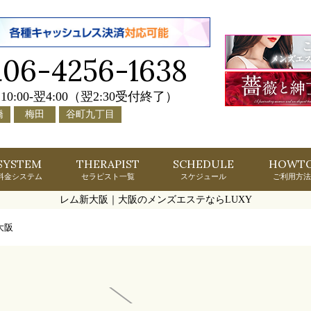
06-4256-1638
.
10:00-翌4:00（翌2:30受付終了）
橋
梅田
谷町九丁目
SYSTEM
THERAPIST
SCHEDULE
HOWT
料金システム
セラピスト一覧
スケジュール
ご利用方法
レム新大阪｜大阪のメンズエステならLUXY
大阪