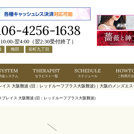
06-4256-1638
.
10:00-翌4:00（翌2:30受付終了）
橋
梅田
谷町九丁目
SYSTEM
THERAPIST
SCHEDULE
HOWT
料金システム
セラピスト一覧
スケジュール
ご利用方法
イス 大阪難波 (旧：レッドルーフプラス大阪難波)｜大阪のメンズエス
ラプレイス 大阪難波 (旧：レッドルーフプラス大阪難波)