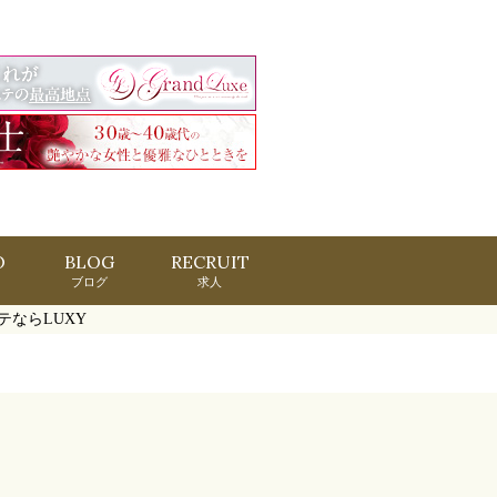
O
BLOG
RECRUIT
ブログ
求人
テならLUXY