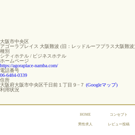
大阪市中央区
アゴーラプレイス 大阪難波 (旧：レッドルーフプラス大阪難波
種別
シティホテル / ビジネスホテル
ホームページ
https://agoraplace-namba.com/
電話番号
06-6484-0339
住所
大阪府大阪市中央区千日前１丁目９−７
(Googleマップ)
利用状況
HOME
コンセプト
男性求人
レビュー投稿