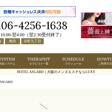
06-4256-1638
.
10:00-翌4:00（翌2:30受付終了）
橋
梅田
谷町九丁目
SYSTEM
THERAPIST
SCHEDULE
HOWT
料金システム
セラピスト一覧
スケジュール
ご利用方法
HOTEL ASGARD｜大阪のメンズエステならLUXY
 ASGARD