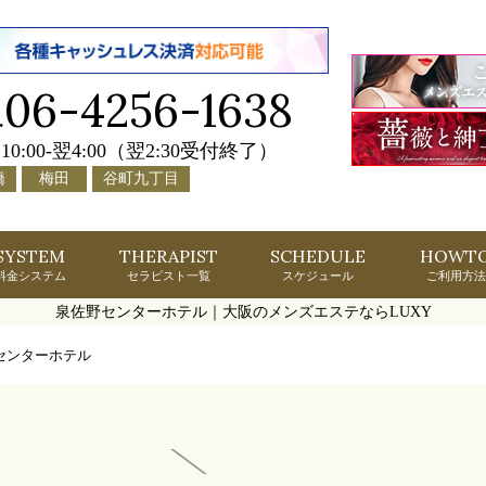
06-4256-1638
.
10:00-翌4:00（翌2:30受付終了）
橋
梅田
谷町九丁目
SYSTEM
THERAPIST
SCHEDULE
HOWT
料金システム
セラピスト一覧
スケジュール
ご利用方法
泉佐野センターホテル｜大阪のメンズエステならLUXY
センターホテル