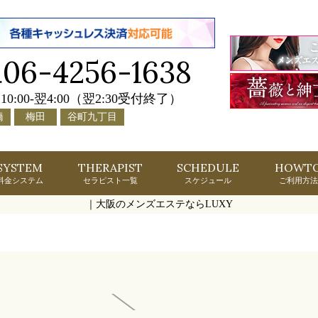
06-4256-1638
.
10:00-翌4:00（翌2:30受付終了）
橋
梅田
谷町九丁目
SYSTEM
THERAPIST
SCHEDULE
HOWT
料金システム
セラピスト一覧
スケジュール
ご利用方法
｜大阪のメンズエステならLUXY