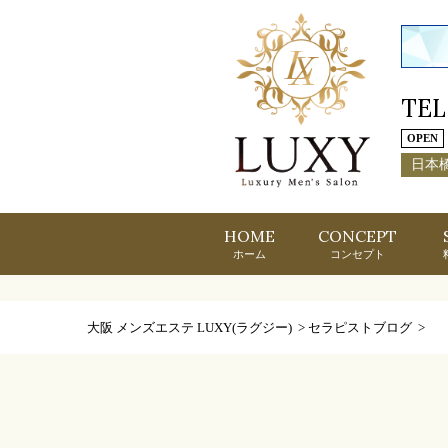
TEL
OPEN
日本
HOME
CONCEPT
ホーム
コンセプト
大阪 メンズエステ LUXY(ラグジー)
>
セラピストブログ
>